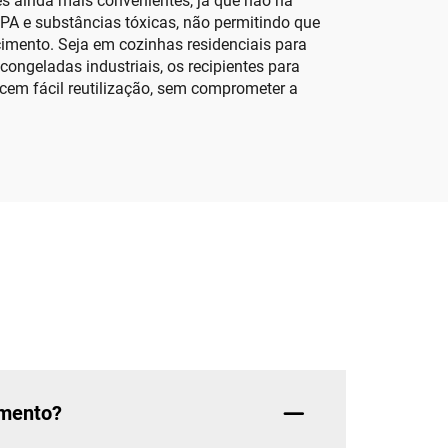
tes ainda mais convenientes, já que não há
BPA e substâncias tóxicas, não permitindo que
mento. Seja em cozinhas residenciais para
ongeladas industriais, os recipientes para
em fácil reutilização, sem comprometer a
amento?