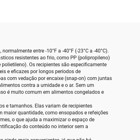
normalmente entre -10°F a -40°F (-23°C a -40°C).
sticos resistentes ao frio, como PP (polipropileno)
 polietileno). Os recipientes são especificamente
is e eficazes por longos períodos de
mpas com vedação por encaixe (snap-on) com juntas
alimentos contra a umidade e o ar. Sem um
Isso é muito comum em alimentos congelados e
s e tamanhos. Elas variam de recipientes
em maior quantidade, como ensopados e refeições
ormes, o que ajuda a maximizar o espaço de
ntificação do conteúdo no interior sem a