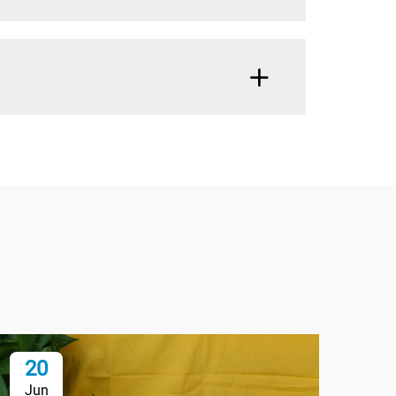
20
2
Jun
Ju