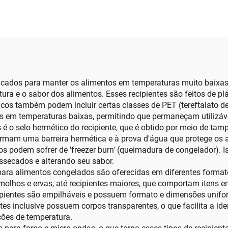
icados para manter os alimentos em temperaturas muito baixas, 
ra e o sabor dos alimentos. Esses recipientes são feitos de plá
icos também podem incluir certas classes de PET (tereftalato de
es em temperaturas baixas, permitindo que permaneçam utilizáve
 o selo hermético do recipiente, que é obtido por meio de ta
rmam uma barreira hermética e à prova d'água que protege os 
 podem sofrer de 'freezer burn' (queimadura de congelador). 
ssecados e alterando seu sabor.
a alimentos congelados são oferecidas em diferentes formato
olhos e ervas, até recipientes maiores, que comportam itens 
cipientes são empilháveis e possuem formato e dimensões unif
s inclusive possuem corpos transparentes, o que facilita a ide
ções de temperatura.