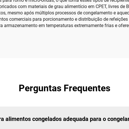
s para forno e micro-ondas, o que torna esses tipos de recipien
abricados com materiais de grau alimentício em CPET, livres de 
tos, mesmo após múltiplos processos de congelamento e aqueci
os comerciais para porcionamento e distribuição de refeições c
ra armazenamento em temperaturas extremamente frias e oferec
Perguntas Frequentes
ara alimentos congelados adequada para o congel